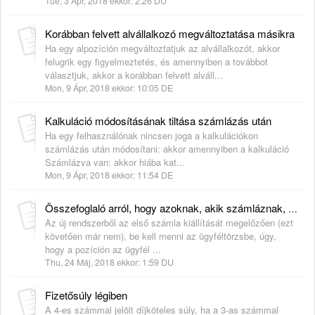
Tue, 3 Ápr, 2018 ekkor: 2:26 DU
Korábban felvett alvállalkozó megváltoztatása másikra
Ha egy alpozíción megváltoztatjuk az alvállalkozót, akkor
felugrik egy figyelmeztetés, és amennyiben a továbbot
választjuk, akkor a korábban felvett alváll...
Mon, 9 Ápr, 2018 ekkor: 10:05 DE
Kalkuláció módosításának tiltása számlázás után
Ha egy felhasználónak nincsen joga a kalkulációkon
számlázás után módosítani: akkor amennyiben a kalkuláció
Számlázva van: akkor hiába kat...
Mon, 9 Ápr, 2018 ekkor: 11:54 DE
Összefoglaló arról, hogy azoknak, akik számláznak, az első számla kiállításakor milyen beállításokat kell ellenőrizniük és hogy ezt hogyan tegyék meg!
Az új rendszerből az első számla kiállítását megelőzően (ezt
követően már nem), be kell menni az ügyféltörzsbe, úgy,
hogy a pozíción az ügyfél ...
Thu, 24 Máj, 2018 ekkor: 1:59 DU
Fizetősúly légiben
A 4-es számmal jelölt díjköteles súly, ha a 3-as számmal