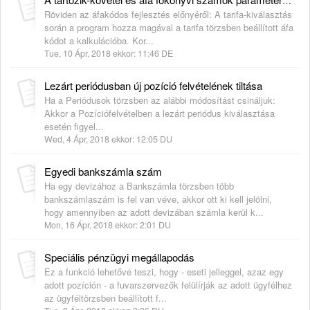
A tartozik-követel és áfa főkönyvi számok paraméterezhetősége
Röviden az áfakódos fejlesztés előnyéről: A tarifa-kiválasztás
során a program hozza magával a tarifa törzsben beállított áfa
kódot a kalkulációba. Kor...
Tue, 10 Ápr, 2018 ekkor: 11:46 DE
Lezárt periódusban új pozíció felvételének tiltása
Ha a Periódusok törzsben az alábbi módosítást csináljuk:
Akkor a Pozíciófelvételben a lezárt periódus kiválasztása
esetén figyel...
Wed, 4 Ápr, 2018 ekkor: 12:05 DU
Egyedi bankszámla szám
Ha egy devizához a Bankszámla törzsben több
bankszámlaszám is fel van véve, akkor ott ki kell jelölni,
hogy amennyiben az adott devizában számla kerül k...
Mon, 16 Ápr, 2018 ekkor: 2:01 DU
Speciális pénzügyi megállapodás
Ez a funkció lehetővé teszi, hogy - eseti jelleggel, azaz egy
adott pozíción - a fuvarszervezők felülírják az adott ügyfélhez
az ügyféltörzsben beállított f...